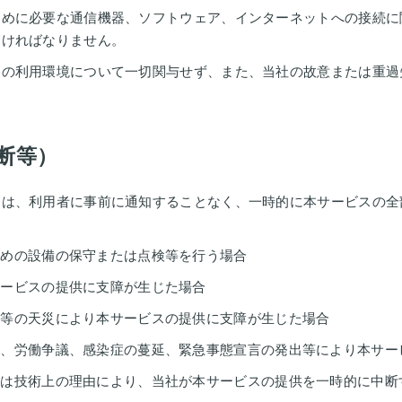
ために必要な通信機器、ソフトウェア、インターネットへの接続に
なければなりません。
スの利⽤環境について⼀切関与せず、また、当社の故意または重過
断等）
には、利用者に事前に通知することなく、一時的に本サービスの全
ための設備の保守または点検等を行う場合
サービスの提供に支障が生じた場合
波等の天災により本サービスの提供に支障が生じた場合
乱、労働争議、感染症の蔓延、緊急事態宣言の発出等により本サー
たは技術上の理由により、当社が本サービスの提供を一時的に中断