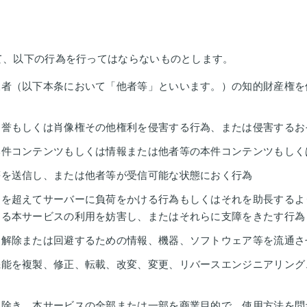
て、以下の行為を行ってはならないものとします。
三者（以下本条において「他者等」といいます。）の知的財産権を
名誉もしくは肖像権その他権利を侵害する行為、または侵害するお
本件コンテンツもしくは情報または他者等の本件コンテンツもしく
等を送信し、または他者等が受信可能な状態におく行為
為を超えてサーバーに負荷をかける行為もしくはそれを助長するよ
よる本サービスの利用を妨害し、またはそれらに支障をきたす行為
を解除または回避するための情報、機器、ソフトウェア等を流通さ
機能を複製、修正、転載、改変、変更、リバースエンジニアリング
を除き、本サービスの全部または一部を商業目的で、使用方法を問